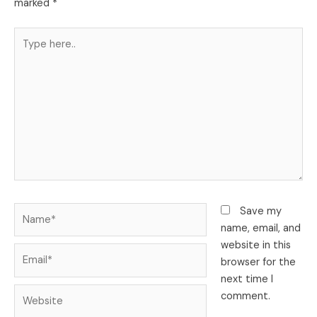
marked
*
Type
here..
Name*
Save my
name, email, and
website in this
Email*
browser for the
next time I
Website
comment.