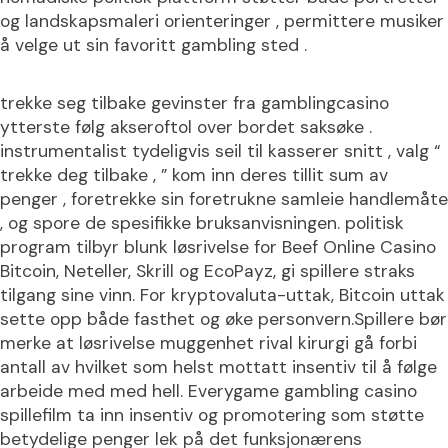
og landskapsmaleri orienteringer , permittere musiker
å velge ut sin favoritt gambling sted .
trekke seg tilbake gevinster fra gamblingcasino
ytterste følg akseroftol over bordet saksøke .
instrumentalist tydeligvis seil til kasserer snitt , valg “
trekke deg tilbake , ” kom inn deres tillit sum av
penger , foretrekke sin foretrukne samleie handlemåte
, og spore de spesifikke bruksanvisningen. politisk
program tilbyr blunk løsrivelse for Beef Online Casino
Bitcoin, Neteller, Skrill og EcoPayz, gi spillere straks
tilgang sine vinn. For kryptovaluta-uttak, Bitcoin uttak
sette opp både fasthet og øke personvern.Spillere bør
merke at løsrivelse muggenhet rival kirurgi gå forbi
antall av hvilket som helst mottatt insentiv til å følge
arbeide med med hell. Everygame gambling casino
spillefilm ta inn insentiv og promotering som støtte
betydelige penger lek på det funksjonærens