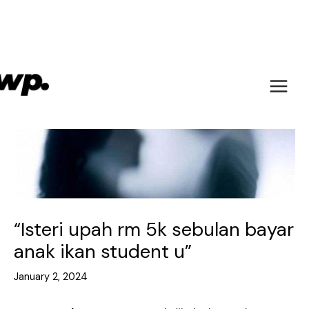
Skip
to
content
Main
Menu
“Isteri upah rm 5k sebulan bayar
anak ikan student u”
January 2, 2024