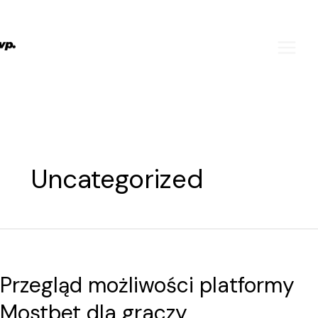
Skip
to
content
Main
Menu
Uncategorized
Przegląd możliwości platformy
Mostbet dla graczy