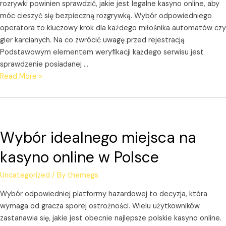
rozrywki powinien sprawdzić, jakie jest legalne kasyno online, aby
móc cieszyć się bezpieczną rozgrywką. Wybór odpowiedniego
operatora to kluczowy krok dla każdego miłośnika automatów czy
gier karcianych. Na co zwrócić uwagę przed rejestracją
Podstawowym elementem weryfikacji każdego serwisu jest
sprawdzenie posiadanej …
Wybór
Read More »
bezpiecznego
miejsca
na
kasyno
Wybór idealnego miejsca na
online
w
kasyno online w Polsce
Polsce
Uncategorized
/ By
themegs
Wybór odpowiedniej platformy hazardowej to decyzja, która
wymaga od gracza sporej ostrożności. Wielu użytkowników
zastanawia się, jakie jest obecnie najlepsze polskie kasyno online.