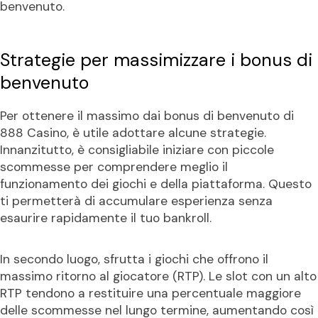
benvenuto.
Strategie per massimizzare i bonus di
benvenuto
Per ottenere il massimo dai bonus di benvenuto di
888 Casino, è utile adottare alcune strategie.
Innanzitutto, è consigliabile iniziare con piccole
scommesse per comprendere meglio il
funzionamento dei giochi e della piattaforma. Questo
ti permetterà di accumulare esperienza senza
esaurire rapidamente il tuo bankroll.
In secondo luogo, sfrutta i giochi che offrono il
massimo ritorno al giocatore (RTP). Le slot con un alto
RTP tendono a restituire una percentuale maggiore
delle scommesse nel lungo termine, aumentando così