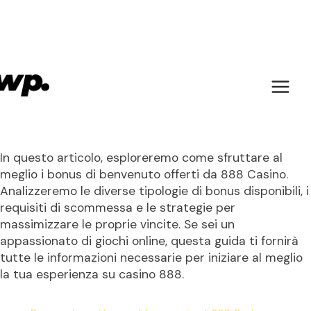
Come ottenere il massimo dai
Skip
to
bonus di benvenuto offerti da
content
888 Casino
Main
January 26, 2026
Menu
In questo articolo, esploreremo come sfruttare al
meglio i bonus di benvenuto offerti da 888 Casino.
Analizzeremo le diverse tipologie di bonus disponibili, i
requisiti di scommessa e le strategie per
massimizzare le proprie vincite. Se sei un
appassionato di giochi online, questa guida ti fornirà
tutte le informazioni necessarie per iniziare al meglio
la tua esperienza su casino 888.