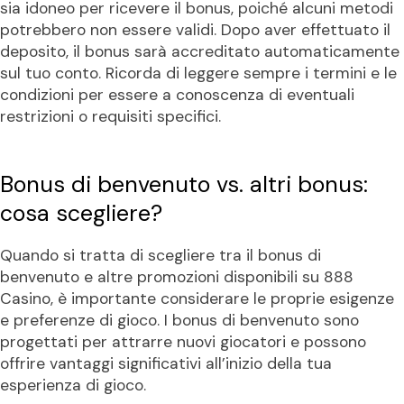
sia idoneo per ricevere il bonus, poiché alcuni metodi
potrebbero non essere validi. Dopo aver effettuato il
deposito, il bonus sarà accreditato automaticamente
sul tuo conto. Ricorda di leggere sempre i termini e le
condizioni per essere a conoscenza di eventuali
restrizioni o requisiti specifici.
Bonus di benvenuto vs. altri bonus:
cosa scegliere?
Quando si tratta di scegliere tra il bonus di
benvenuto e altre promozioni disponibili su 888
Casino, è importante considerare le proprie esigenze
e preferenze di gioco. I bonus di benvenuto sono
progettati per attrarre nuovi giocatori e possono
offrire vantaggi significativi all’inizio della tua
esperienza di gioco.