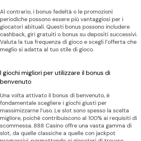
Al contrario, i bonus fedeltà o le promozioni
periodiche possono essere più vantaggiosi per i
giocatori abituali. Questi bonus possono includere
cashback, giri gratuiti o bonus su depositi successivi.
Valuta la tua frequenza di gioco e scegli l’offerta che
meglio si adatta al tuo stile di gioco.
I giochi migliori per utilizzare il bonus di
benvenuto
Una volta attivato il bonus di benvenuto, è
fondamentale scegliere i giochi giusti per
massimizzarne l’uso. Le slot sono spesso la scelta
migliore, poiché contribuiscono al 100% ai requisiti di
scommessa. 888 Casino offre una vasta gamma di
slot, da quelle classiche a quelle con jackpot
progressivi, permettendo ai giocatori di trovare