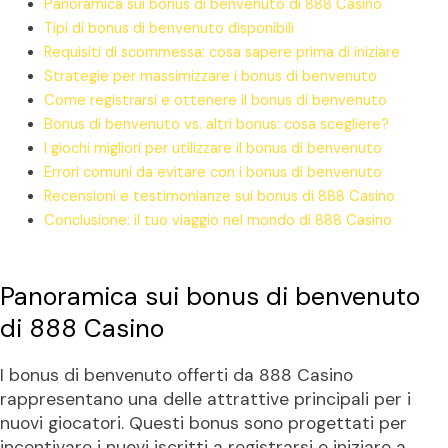
Panoramica sui bonus di benvenuto di 888 Casino
Tipi di bonus di benvenuto disponibili
Requisiti di scommessa: cosa sapere prima di iniziare
Strategie per massimizzare i bonus di benvenuto
Come registrarsi e ottenere il bonus di benvenuto
Bonus di benvenuto vs. altri bonus: cosa scegliere?
I giochi migliori per utilizzare il bonus di benvenuto
Errori comuni da evitare con i bonus di benvenuto
Recensioni e testimonianze sui bonus di 888 Casino
Conclusione: il tuo viaggio nel mondo di 888 Casino
Panoramica sui bonus di benvenuto
di 888 Casino
I bonus di benvenuto offerti da 888 Casino
rappresentano una delle attrattive principali per i
nuovi giocatori. Questi bonus sono progettati per
incentivare i nuovi iscritti a registrarsi e iniziare a