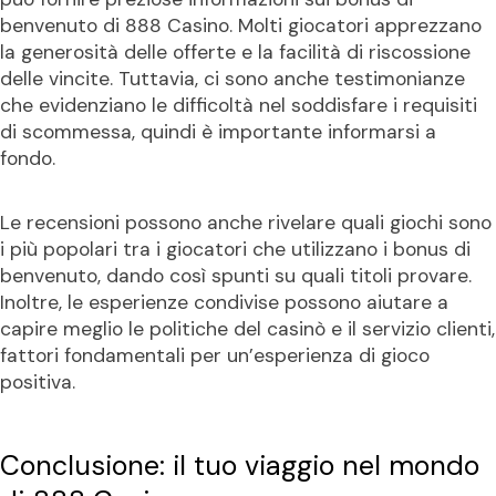
benvenuto di 888 Casino. Molti giocatori apprezzano
la generosità delle offerte e la facilità di riscossione
delle vincite. Tuttavia, ci sono anche testimonianze
che evidenziano le difficoltà nel soddisfare i requisiti
di scommessa, quindi è importante informarsi a
fondo.
Le recensioni possono anche rivelare quali giochi sono
i più popolari tra i giocatori che utilizzano i bonus di
benvenuto, dando così spunti su quali titoli provare.
Inoltre, le esperienze condivise possono aiutare a
capire meglio le politiche del casinò e il servizio clienti,
fattori fondamentali per un’esperienza di gioco
positiva.
Conclusione: il tuo viaggio nel mondo