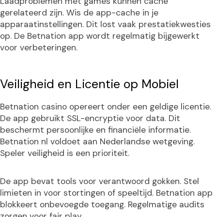
Laadproblemen met games kunnen cache
gerelateerd zijn. Wis de app-cache in je
apparaatinstellingen. Dit lost vaak prestatiekwesties
op. De Betnation app wordt regelmatig bijgewerkt
voor verbeteringen.
Veiligheid en Licentie op Mobiel
Betnation casino opereert onder een geldige licentie.
De app gebruikt SSL-encryptie voor data. Dit
beschermt persoonlijke en financiële informatie.
Betnation nl voldoet aan Nederlandse wetgeving.
Speler veiligheid is een prioriteit.
De app bevat tools voor verantwoord gokken. Stel
limieten in voor stortingen of speeltijd. Betnation app
blokkeert onbevoegde toegang. Regelmatige audits
zorgen voor fair play.