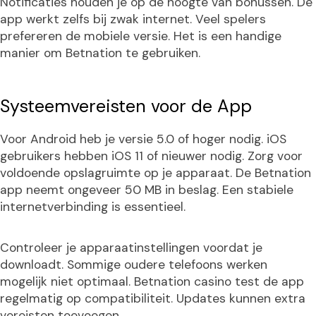
Notificaties houden je op de hoogte van bonussen. De
app werkt zelfs bij zwak internet. Veel spelers
prefereren de mobiele versie. Het is een handige
manier om Betnation te gebruiken.
Systeemvereisten voor de App
Voor Android heb je versie 5.0 of hoger nodig. iOS
gebruikers hebben iOS 11 of nieuwer nodig. Zorg voor
voldoende opslagruimte op je apparaat. De Betnation
app neemt ongeveer 50 MB in beslag. Een stabiele
internetverbinding is essentieel.
Controleer je apparaatinstellingen voordat je
downloadt. Sommige oudere telefoons werken
mogelijk niet optimaal. Betnation casino test de app
regelmatig op compatibiliteit. Updates kunnen extra
vereisten toevoegen.