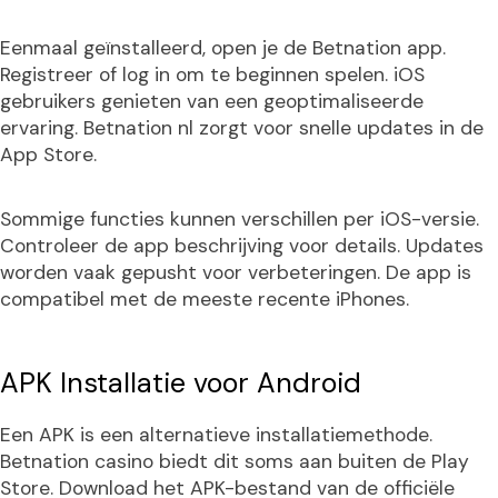
Eenmaal geïnstalleerd, open je de Betnation app.
Registreer of log in om te beginnen spelen. iOS
gebruikers genieten van een geoptimaliseerde
ervaring. Betnation nl zorgt voor snelle updates in de
App Store.
Sommige functies kunnen verschillen per iOS-versie.
Controleer de app beschrijving voor details. Updates
worden vaak gepusht voor verbeteringen. De app is
compatibel met de meeste recente iPhones.
APK Installatie voor Android
Een APK is een alternatieve installatiemethode.
Betnation casino biedt dit soms aan buiten de Play
Store. Download het APK-bestand van de officiële