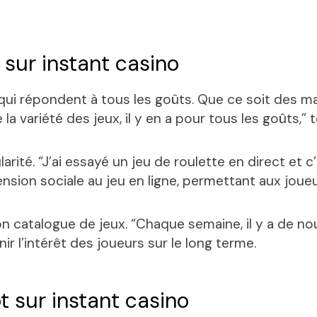
 sur instant casino
ui répondent à tous les goûts. Que ce soit des ma
e la variété des jeux, il y en a pour tous les goûts
té. “J’ai essayé un jeu de roulette en direct et c’é
nsion sociale au jeu en ligne, permettant aux joueu
on catalogue de jeux. “Chaque semaine, il y a de no
ir l’intérêt des joueurs sur le long terme.
t sur instant casino