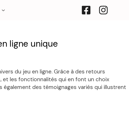
en ligne unique
ivers du jeu en ligne. Grâce à des retours
 et les fonctionnalités qui en font un choix
 également des témoignages variés qui illustrent