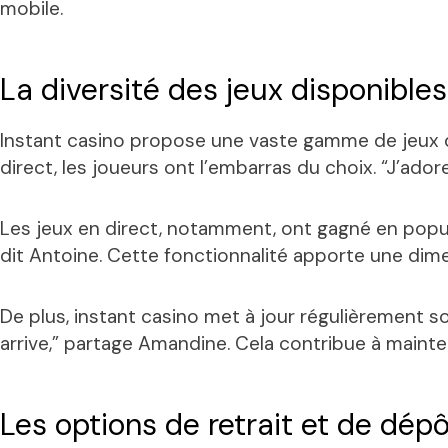
mobile.
La diversité des jeux disponibles
Instant casino propose une vaste gamme de jeux q
direct, les joueurs ont l’embarras du choix. “J’ador
Les jeux en direct, notamment, ont gagné en populari
dit Antoine. Cette fonctionnalité apporte une dime
De plus, instant casino met à jour régulièrement s
arrive,” partage Amandine. Cela contribue à mainten
Les options de retrait et de dépô