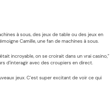
chines à sous, des jeux de table ou des jeux en
,” témoigne Camille, une fan de machines à sous.
tait incroyable, on se croirait dans un vrai casino,”
rs d’interagir avec des croupiers en direct.
uveaux jeux. C’est super excitant de voir ce qui