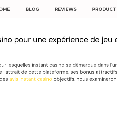
OME
BLOG
REVIEWS
PRODUCT
sino pour une expérience de jeu 
pour lesquelles instant casino se démarque dans l’un
’attrait de cette plateforme, ses bonus attractifs,
r des
avis instant casino
objectifs, nous examinerons