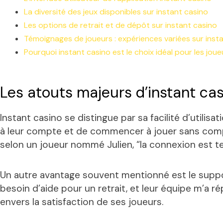
La diversité des jeux disponibles sur instant casino
Les options de retrait et de dépôt sur instant casino
Témoignages de joueurs : expériences variées sur inst
Pourquoi instant casino est le choix idéal pour les joue
Les atouts majeurs d’instant cas
Instant casino se distingue par sa facilité d’utilis
à leur compte et de commencer à jouer sans compli
selon un joueur nommé Julien, “la connexion est 
Un autre avantage souvent mentionné est le support
besoin d’aide pour un retrait, et leur équipe m’a 
envers la satisfaction de ses joueurs.